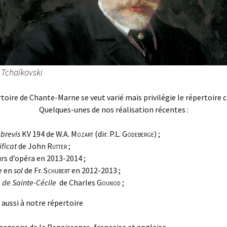
h Tchaïkovski
toire de Chante-Marne se veut varié mais privilégie le répertoire c
Quelques-unes de nos réalisation récentes :
 brevis
KV 194 de W.A.
Mozart
(dir. P.L.
Godeberge
) ;
ficat
de John
Rutter
;
s d’opéra en 2013-2014 ;
e en
sol
de Fr.
Schubert
en 2012-2013 ;
 de Sainte-Cécile
de Charles
Gounod
;
aussi à notre répertoire
hansons de la Renaissance, française et anglaise,