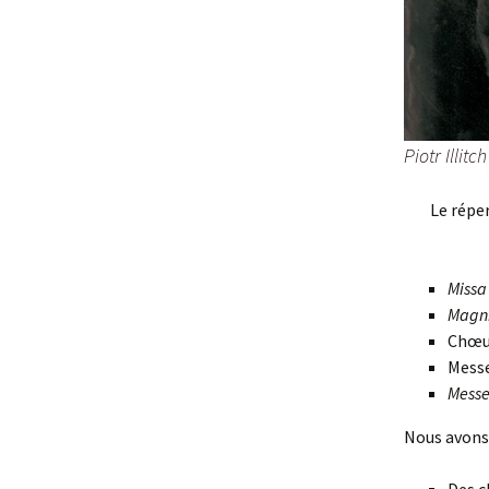
Piotr Illitc
Le réper
Missa
Magni
Chœur
Mess
Messe
Nous avons 
Des c