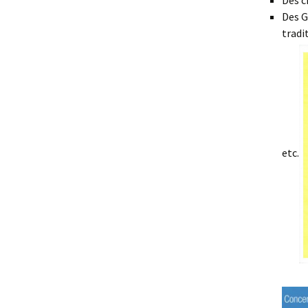
Des G
tradi
etc.