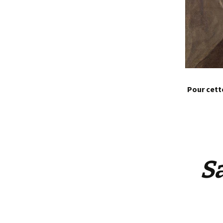
Pour cett
S