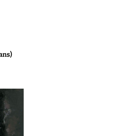
œuvres de l’année en
cours
Règlement Intérieur
Fichiers audios d’étude
CA, Bureau, Compte-
2018-2019
Rendu de l’AG
Statuts
ans)
L’Abécédaire