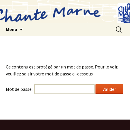
Aller
au
contenu
Recherc
Menu
Ce contenu est protégé par un mot de passe. Pour le voir,
veuillez saisir votre mot de passe ci-dessous :
Mot de passe :