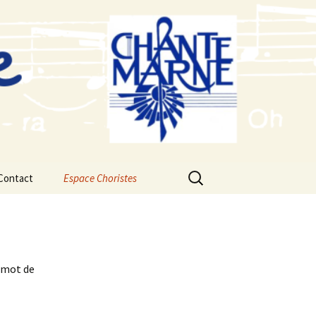
Rechercher :
Contact
Espace Choristes
Calendrier du Chœur
Saison 2026-2027
Fichiers audios d’étude
2026-2027 Concert de
Noël
e mot de
Saison 2025-2026
Fichiers audios d’étude
2025-2026 Concert de
Noel
Saison 2024-2025
Fichiers audios d’étude
2024-2025