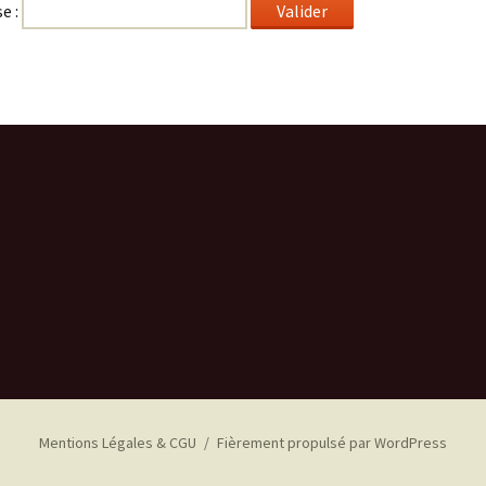
e :
Mentions Légales & CGU
Fièrement propulsé par WordPress