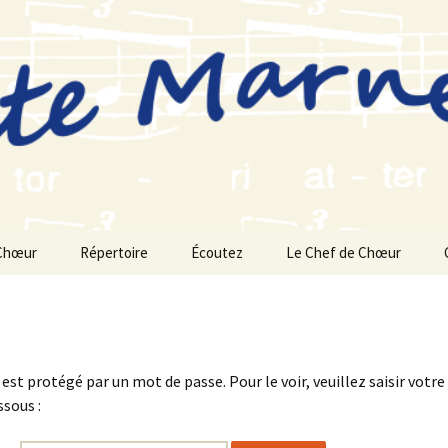
Chœur
Répertoire
Écoutez
Le Chef de Chœur
Saison 2025-2026
Saison 2024-2025
est protégé par un mot de passe. Pour le voir, veuillez saisir votr
Saison 2023-2024
ssous :
Saison 2022-2023