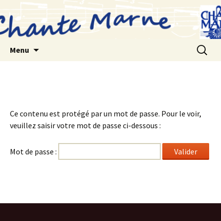
Aller
au
contenu
Recherc
Menu
Ce contenu est protégé par un mot de passe. Pour le voir,
veuillez saisir votre mot de passe ci-dessous :
Mot de passe :