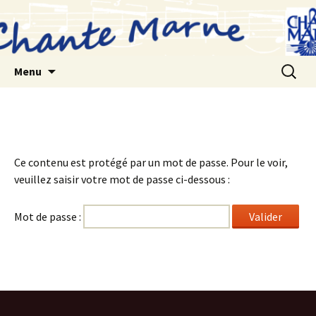
Aller
au
contenu
Recherc
Menu
Ce contenu est protégé par un mot de passe. Pour le voir,
veuillez saisir votre mot de passe ci-dessous :
Mot de passe :