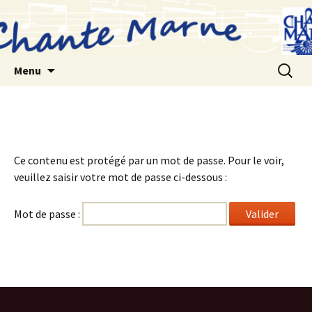
Aller
au
contenu
Recherc
Menu
Ce contenu est protégé par un mot de passe. Pour le voir,
veuillez saisir votre mot de passe ci-dessous :
Mot de passe :