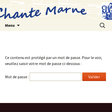
Aller
au
contenu
Recherc
Menu
Ce contenu est protégé par un mot de passe. Pour le voir,
veuillez saisir votre mot de passe ci-dessous :
Mot de passe :