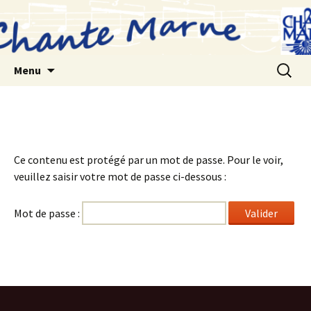
Aller
au
contenu
Recherc
Menu
Ce contenu est protégé par un mot de passe. Pour le voir,
veuillez saisir votre mot de passe ci-dessous :
Mot de passe :