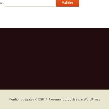
e :
Mentions Légales & CGU
Fièrement propulsé par WordPress