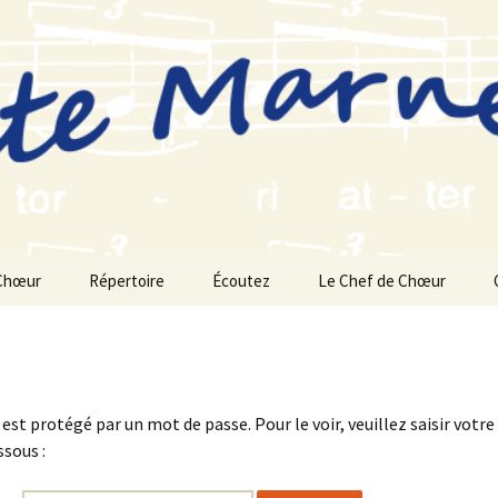
Chœur
Répertoire
Écoutez
Le Chef de Chœur
Saison 2025-2026
Saison 2024-2025
est protégé par un mot de passe. Pour le voir, veuillez saisir votr
Saison 2023-2024
ssous :
Saison 2022-2023