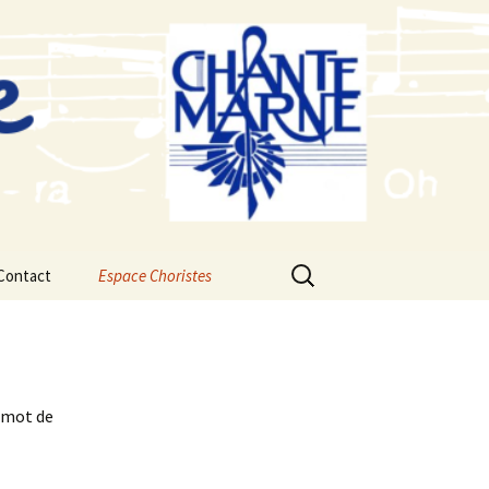
Rechercher :
Contact
Espace Choristes
Calendrier du Chœur
Saison 2026-2027
Fichiers audios d’étude
2026-2027 Concert de
Noël
e mot de
Saison 2025-2026
Fichiers audios d’étude
2025-2026 Concert de
Noel
Saison 2024-2025
Fichiers audios d’étude
2024-2025