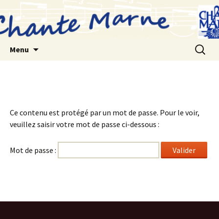
Aller
au
contenu
Recherc
Menu
Ce contenu est protégé par un mot de passe. Pour le voir,
veuillez saisir votre mot de passe ci-dessous :
Mot de passe :