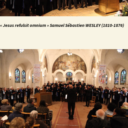
« Jesus refulsit omnium » Samuel Sébastien WESLEY (1810-1876)