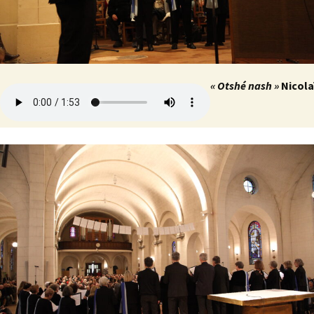
« Otshé nash »
Nicola