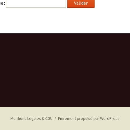
e :
Mentions Légales & CGU
Fièrement propulsé par WordPress