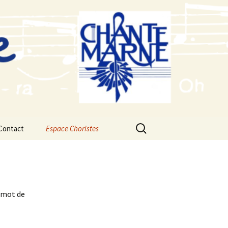
Rechercher :
Contact
Espace Choristes
Calendrier du Chœur
Saison 2026-2027
Fichiers audios d’étude
2026-2027 Concert de
Noël
e mot de
Saison 2025-2026
Fichiers audios d’étude
2025-2026 Concert de
Noel
Saison 2024-2025
Fichiers audios d’étude
2024-2025