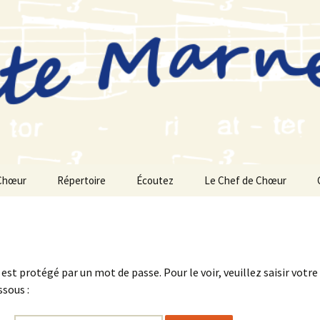
Chœur
Répertoire
Écoutez
Le Chef de Chœur
Saison 2025-2026
Saison 2024-2025
est protégé par un mot de passe. Pour le voir, veuillez saisir votr
Saison 2023-2024
ssous :
Saison 2022-2023