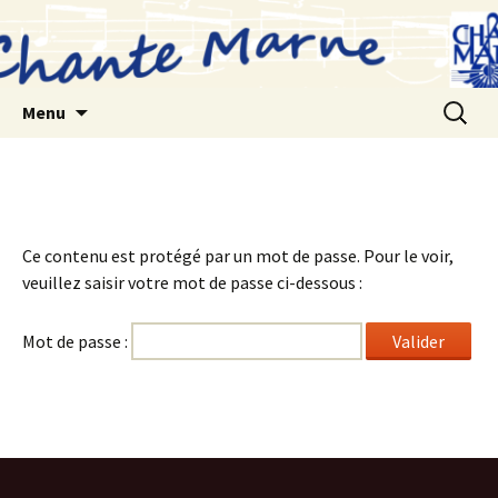
Aller
au
contenu
Recherc
Menu
Ce contenu est protégé par un mot de passe. Pour le voir,
veuillez saisir votre mot de passe ci-dessous :
Mot de passe :