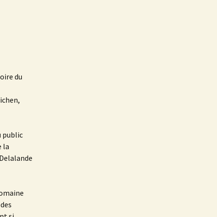
œuvres de l’année en
cours
Règlement Intérieur
Fichiers audios d’étude
CA, Bureau, Compte-
2018-2019
Rendu de l’AG
Statuts
oire du
L’Abécédaire
nichen,
u public
 la
 Delalande
 domaine
 des
nt si