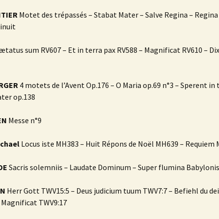
NTIER
Motet des trépassés – Stabat Mater – Salve Regina – Regina 
inuit
ætatus sum RV607 – Et in terra pax RV588 – Magnificat RV610 – Di
ERGER
4 motets de l’Avent Op.176 – O Maria op.69 n°3 – Sperent in 
ater op.138
EN
Messe n°9
ichael
Locus iste MH383 – Huit Répons de Noël MH639 – Requiem
NDE
Sacris solemniis – Laudate Dominum – Super flumina Babyloni
NN
Herr Gott TWV15:5 – Deus judicium tuum TWV7:7 – Befiehl du d
 Magnificat TWV9:17