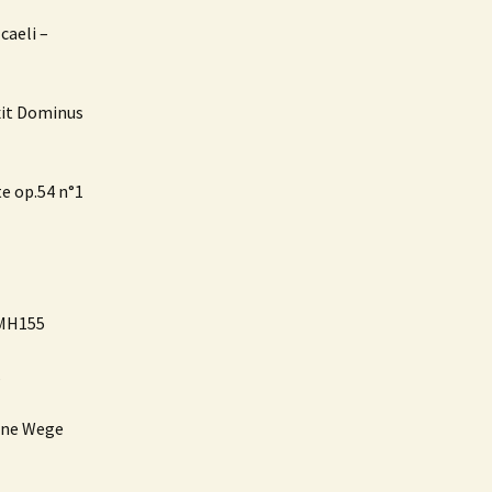
caeli –
xit Dominus
te op.54 n°1
 MH155
s
eine Wege