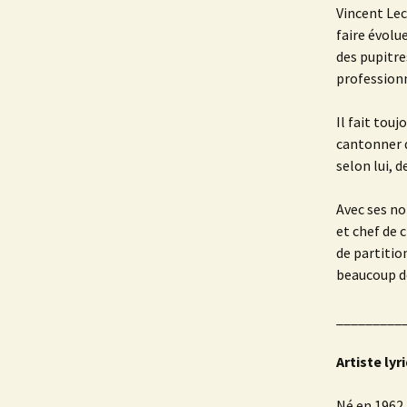
Vincent Lec
faire évolu
des pupitre
professionn
Il fait touj
cantonner d
selon lui, 
Avec ses n
et chef de 
de partitio
beaucoup d
_________
Artiste lyri
Né en 1962,