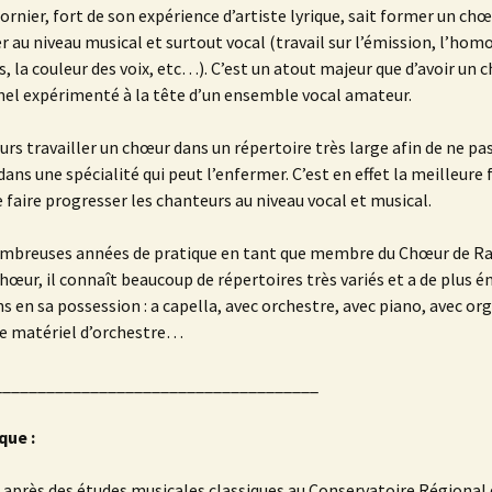
ornier, fort de son expérience d’artiste lyrique, sait former un chœ
er au niveau musical et surtout vocal (travail sur l’émission, l’ho
s, la couleur des voix, etc…). C’est un atout majeur que d’avoir un 
el expérimenté à la tête d’un ensemble vocal amateur.
ours travailler un chœur dans un répertoire très large afin de ne pas
ans une spécialité qui peut l’enfermer. C’est en effet la meilleure 
de faire progresser les chanteurs au niveau vocal et musical.
ombreuses années de pratique en tant que membre du Chœur de R
chœur, il connaît beaucoup de répertoires très variés et a de plu
ns en sa possession : a capella, avec orchestre, avec piano, avec or
e matériel d’orchestre…
_____________________________________
que :
 après des études musicales classiques au Conservatoire Régional