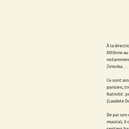
À la direct
XVIIème au 
notamment l
Zelenka…
Ce sont ain
parisien, t
Nativité : 
(Laudate D
De par son 
musical, il
sentiers ba