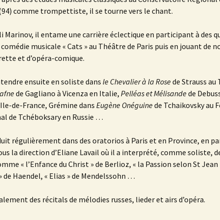
(94) comme trompettiste, il se tourne vers le chant.
li Marinov, il entame une carrière éclectique en participant à des 
a comédie musicale « Cats » au Théâtre de Paris puis en jouant de
rette et d’opéra-comique.
ntendre ensuite en soliste dans
le Chevalier à la Rose
de Strauss au 
afne
de Gagliano à Vicenza en Italie,
Pelléas et Mélisande
de Debuss
 Ile-de-France, Grémine dans
Eugène Onéguine
de Tchaikovsky au F
nal de Tchéboksary en Russie …
oduit régulièrement dans des oratorios à Paris et en Province, en par
us la direction d’Eliane Lavail où il a interprété, comme soliste, 
mme « l’Enfance du Christ » de Berlioz, « la Passion selon St Jean 
 » de Haendel, « Elias » de Mendelssohn …
alement des récitals de mélodies russes, lieder et airs d’opéra.