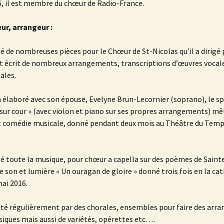
, il est membre du chœur de Radio-France.
r, arrangeur :
é de nombreuses pièces pour le Chœur de St-Nicolas qu’il a dirigé
et écrit de nombreux arrangements, transcriptions d’œuvres vocal
ales.
 a élaboré avec son épouse, Evelyne Brun-Lecornier (soprano), le s
sur cour » (avec violon et piano sur ses propres arrangements) mê
t comédie musicale, donné pendant deux mois au Théâtre du Temp
é toute la musique, pour chœur a capella sur des poèmes de Saint
e son et lumière « Un ouragan de gloire » donné trois fois en la ca
mai 2016.
icité régulièrement par des chorales, ensembles pour faire des ar
siques mais aussi de variétés, opérettes etc….