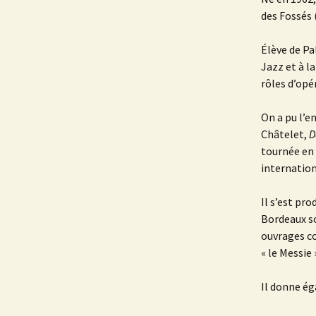
des Fossés 
Élève de Pa
Jazz et à l
rôles d’opé
On a pu l’e
Châtelet,
D
tournée en
internatio
Il s’est pr
Bordeaux so
ouvrages co
« le Messie
Il donne ég