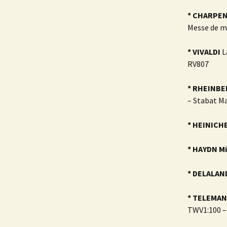
* CHARPE
Messe de m
* VIVALDI
L
RV807
* RHEINB
– Stabat M
* HEINICH
* HAYDN M
* DELALA
* TELEMA
TWV1:100 –