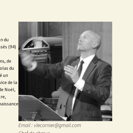
on du
sés (94)
ns, de
colas du
té un
ice de la
de Noël,
re,
nnaissance
Email : vlecornier@gmail.com