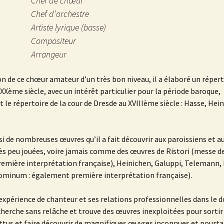
Chef de chœur
Chef d’orchestre
Artiste lyrique (basse)
Compositeur
Arrangeur
ion de ce chœur amateur d’un très bon niveau, il a élaboré un répert
XXème siècle, avec un intérêt particulier pour la période baroque,
e répertoire de la cour de Dresde au XVIIIème siècle : Hasse, Hei
si de nombreuses œuvres qu’il a fait découvrir aux paroissiens et a
rès peu jouées, voire jamais comme des œuvres de Ristori (messe de
première interprétation française), Heinichen, Galuppi, Telemann,
ominum : également première interprétation française).
expérience de chanteur et ses relations professionnelles dans le
 cherche sans relâche et trouve des œuvres inexploitées pour sortir
ttus et faire découvrir de magnifiques œuvres inconnues et pourta