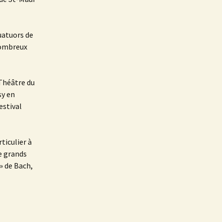
quatuors de
 nombreux
Théâtre du
y en
estival
ticulier à
de grands
» de Bach,