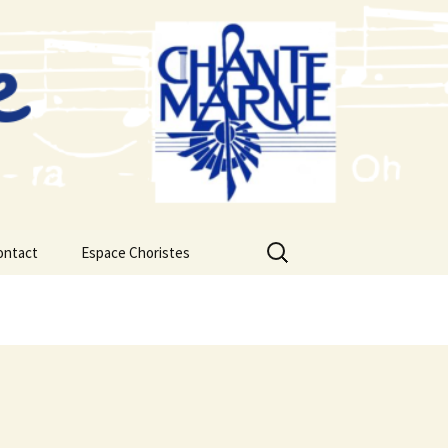
Rechercher :
ontact
Espace Choristes
Calendrier du Chœur
Saison 2026-2027
Fichiers audios d’étude
2026-2027 Concert de
Noël
Saison 2025-2026
Fichiers audios d’étude
2025-2026 Concert de
Noel
Saison 2024-2025
Fichiers audios d’étude
2024-2025