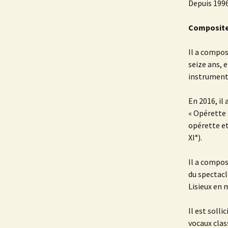
Depuis 1996
Compositeu
Il a compos
seize ans, 
instrument
En 2016, il
« Opérette 
opérette e
XI°).
Il a compos
du spectacl
Lisieux en 
Il est soll
vocaux clas