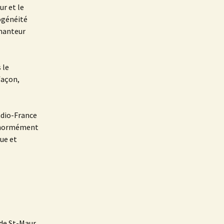
ur et le
mogénéité
chanteur
 le
façon,
adio-France
s énormément
gue et
 de St-Maur