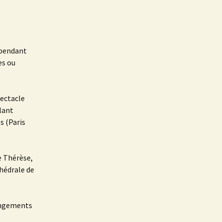
 pendant
es ou
pectacle
lant
s (Paris
e Thérèse,
thédrale de
rangements